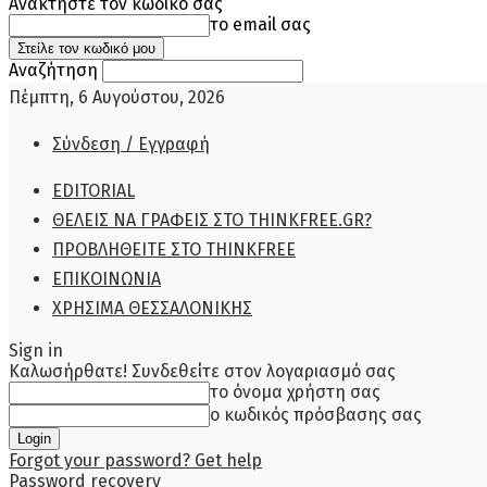
Ανακτήστε τον κωδικό σας
το email σας
Αναζήτηση
Πέμπτη, 6 Αυγούστου, 2026
Σύνδεση / Εγγραφή
EDITORIAL
ΘΕΛΕΙΣ ΝΑ ΓΡΑΦΕΙΣ ΣΤΟ THINKFREE.GR?
ΠΡΟΒΛΗΘΕΙΤΕ ΣΤΟ THINKFREE
ΕΠΙΚΟΙΝΩΝΙΑ
ΧΡΗΣΙΜΑ ΘΕΣΣΑΛΟΝΙΚΗΣ
Sign in
Καλωσήρθατε! Συνδεθείτε στον λογαριασμό σας
το όνομα χρήστη σας
ο κωδικός πρόσβασης σας
Forgot your password? Get help
Password recovery