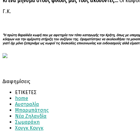
Κι ένα μήνυμα στους φίλους μας τους ακούοντες…
Οι κωφοί 
Γ.Κ.
“Η πρώτη θαραλλέα κωφή που με αφετηρία τον τόπο καταγωγής την Κρήτη, όπως με υπερηφάν
κόσμων και την αμέριστη στήριξη του συζύγου της. Οραματίστηκε να ακολουθήσει τα μονοπά
γιατί όχι μόνο ξεπερνάμε ως κωφοί τις δυσκολίες επικοινωνίας και ενδοιασμούς αλλά είμαστ
Διαφημίσεις
ΕΤΙΚΕΤΕΣ
home
Αυστραλία
Μπαρμπάτσης
Νέα Ζηλανδία
Σωμαράκη
Χονγκ Κονγκ