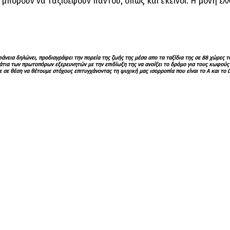
μπορούν να ταξιδέψουν παντού, όπως και εκείνοι. Η μόνη έλλε
εια δηλώνει, προδιαγράφει την πορεία της ζωής της μέσα απο τα ταξίδια της σε 88 χώρες το
τια των πρωτοπόρων εξερευνητών με την επιδίωξη της να ανοίξει το δρόμο για τους κωφούς σ
ε σε θέση να θέτουμε στόχους επιτυγχάνοντας τη ψυχική μας ισορροπία που είναι το Α και το Ω