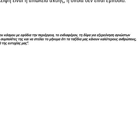
ιψη είναι η απώλεια ακοής, η οποία δεν είναι εμπόδιο.
υ κόσμου με εφόδια την περιέργεια, το ενδιαφέρον, τη δίψα για εξερεύνηση αγνώστων
υμπολίτες της και να στείλει το μήνυμα ότι τα ταξίδια μας κάνουν καλύτερους ανθρώπους,
 της ευτυχίας μας”.