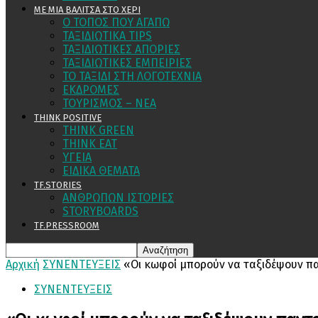
ΜΕ ΜΙΑ ΒΑΛΙΤΣΑ ΣΤΟ ΧΕΡΙ
Ο ΤΟΠΟΣ ΠΟΥ ΑΓΑΠΩ
ΤΑΞΙΔΙΩΤΙΚΑ TIPS
ΤΑΞΙΔΙΩΤΙΚΕΣ ΑΠΟΡΙΕΣ
ΤΑΞΙΔΙΩΤΙΚΕΣ ΕΜΠΕΙΡΙΕΣ
ΤΟ ΤΑΞΙΔΙ ΣΤΗ ΛΟΓΟΤΕΧΝΙΑ
ΕΚΔΡΟΜΕΣ
ΤΟΥΡΙΣΜΟΣ – ΝΕΑ
THINK POSITIVE
THINK GREEN
THINK EAT
ΥΓΕΙΑ
ΕΙΔΙΚΑ ΘΕΜΑΤΑ
TF.STORIES
ΑΝΘΡΩΠΩΝ ΙΣΤΟΡΙΕΣ
STORYBOARDS
TF.PRESSROOM
Αρχική
ΣΥΝΕΝΤΕΥΞΕΙΣ
«Οι κωφοί μπορούν να ταξιδέψουν π
ΣΥΝΕΝΤΕΥΞΕΙΣ