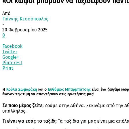
«Οι κωφοί μπορούν να ταξιδέψουν παντ
Από
Γιάννης Κεσσόπουλος
-
20 Φεβρουαρίου 2025
0
Facebook
Twitter
Google+
Pinterest
Print
Η
Κούλα Σωμαράκη
και ο
Ευθύμιος Μπαρμπάτσης
είναι ένα ζευγάρι κω
έκαναν την τιμή να απαντήσουν στις ερωτήσεις μας!
Σε ποιο μέρος ζείτε;
Ζούμε στην Αθήνα. Ξεκινάμε από την Αθή
υπάλληλος.
Τι είναι για εσάς το ταξίδι;
Τα ταξίδια για μας είναι μια απόλ