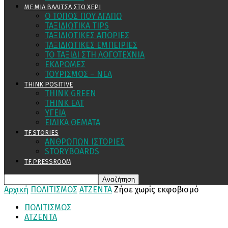
ΜΕ ΜΙΑ ΒΑΛΙΤΣΑ ΣΤΟ ΧΕΡΙ
Ο ΤΟΠΟΣ ΠΟΥ ΑΓΑΠΩ
ΤΑΞΙΔΙΩΤΙΚΑ TIPS
ΤΑΞΙΔΙΩΤΙΚΕΣ ΑΠΟΡΙΕΣ
ΤΑΞΙΔΙΩΤΙΚΕΣ ΕΜΠΕΙΡΙΕΣ
ΤΟ ΤΑΞΙΔΙ ΣΤΗ ΛΟΓΟΤΕΧΝΙΑ
ΕΚΔΡΟΜΕΣ
ΤΟΥΡΙΣΜΟΣ – ΝΕΑ
THINK POSITIVE
THINK GREEN
THINK EAT
ΥΓΕΙΑ
ΕΙΔΙΚΑ ΘΕΜΑΤΑ
TF.STORIES
ΑΝΘΡΩΠΩΝ ΙΣΤΟΡΙΕΣ
STORYBOARDS
TF.PRESSROOM
Αρχική
ΠΟΛΙΤΙΣΜΟΣ
ΑΤΖΕΝΤΑ
Ζήσε χωρίς εκφοβισμό
ΠΟΛΙΤΙΣΜΟΣ
ΑΤΖΕΝΤΑ