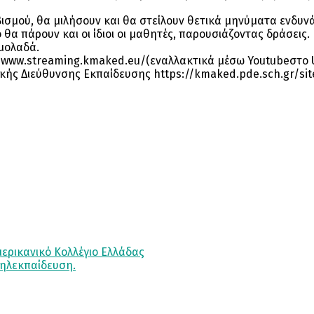
οβισμού, θα μιλήσουν και θα στείλουν θετικά μηνύματα ενδυ
 θα πάρουν και οι ίδιοι οι μαθητές, παρουσιάζοντας δράσεις.
μολαδά.
//www.streaming.kmaked.eu/(εναλλακτικά μέσω Youtubeστο 
κής Διεύθυνσης Εκπαίδευσης https://kmaked.pde.sch.gr/site
ερικανικό Κολλέγιο Ελλάδας
τηλεκπαίδευση.