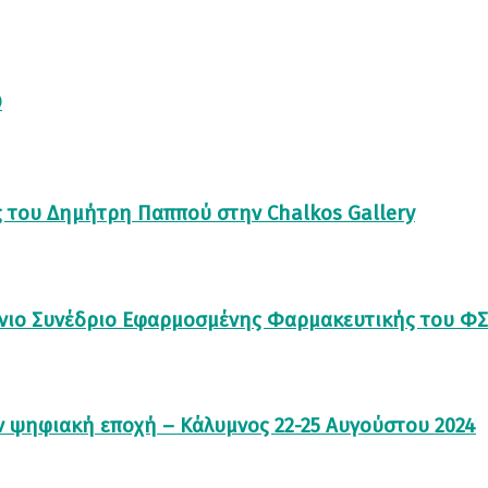
Ο
 του Δημήτρη Παππού στην Chalkos Gallery
λήνιο Συνέδριο Εφαρμοσμένης Φαρμακευτικής του Φ
ν ψηφιακή εποχή – Κάλυμνος 22-25 Αυγούστου 2024