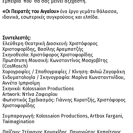
εμπειρία που θα σας μείνει αξέχαστη.
«Οι Πειρατές του Αιγαίου»
ένα έργο γεμάτο θάλασσα,
ιδανικά, εσωτερικές συγκρούσεις και ελπίδα.
Συντελεστές:
Ελεύθερη Θεατρική Διασκευή: Χριστόφορος
Χριστοφορίδης, Βασίλης Αραμπατζής
Σκηνοθεσία: Χριστόφορος Χριστοφορίδης
Πρωτότυπη Μουσική: Κωνσταντίνος Μοσχοβίτης
(CosMosch)
Χορογραφίες / Σπαθογραφίες / Κίνηση: Φιλιώ Ζαγοράκη
Ενδυματολογία / Σκηνογραφία: Μαρίνα Κωνσταντινίδου,
Αννέτα Ιμπρισίμη
Σκηνικά: Kolossaion Productions
Artwork: Ντίνα Ζαφειρίου
Φωτιστικός Σχεδιασμός: Γιάννης Κυρατζής, Χριστόφορος
Χριστοφορίδης
Συμπαραγωγή: Kolossaion Productions, Artbox Fargani,
Twimagination
Παίζουν: Στέφανος Κανακίδης, Παναγιώτης Καπρίτσιος,