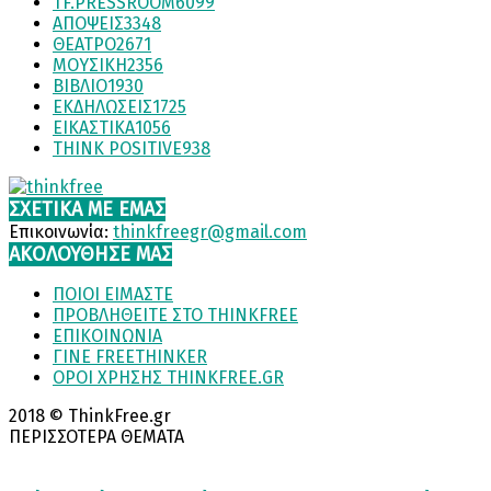
TF.PRESSROOM
6099
ΑΠΟΨΕΙΣ
3348
ΘΕΑΤΡΟ
2671
ΜΟΥΣΙΚΗ
2356
ΒΙΒΛΙΟ
1930
ΕΚΔΗΛΩΣΕΙΣ
1725
ΕΙΚΑΣΤΙΚΑ
1056
THINK POSITIVE
938
ΣΧΕΤΙΚΆ ΜΕ ΕΜΆΣ
Επικοινωνία:
thinkfreegr@gmail.com
ΑΚΟΛΟΥΘΗΣΕ ΜΑΣ
ΠΟΙΟΙ ΕΙΜΑΣΤΕ
ΠΡΟΒΛΗΘΕΙΤΕ ΣΤΟ THINKFREE
ΕΠΙΚΟΙΝΩΝΙΑ
ΓΙΝΕ FREETHINKER
ΟΡΟΙ ΧΡΗΣΗΣ THINKFREE.GR
2018 © ThinkFree.gr
ΠΕΡΙΣΣΟΤΕΡΑ ΘΕΜΑΤΑ