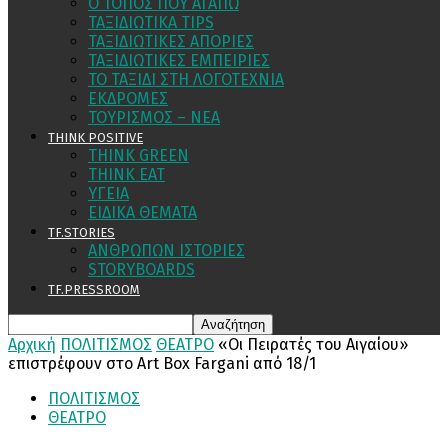
Ο ΤΟΠΟΣ ΠΟΥ ΑΓΑΠΩ
ΤΑΞΙΔΙΩΤΙΚΑ TIPS
ΤΑΞΙΔΙΩΤΙΚΕΣ ΑΠΟΡΙΕΣ
ΤΑΞΙΔΙΩΤΙΚΕΣ ΕΜΠΕΙΡΙΕΣ
ΤΟ ΤΑΞΙΔΙ ΣΤΗ ΛΟΓΟΤΕΧΝΙΑ
ΕΚΔΡΟΜΕΣ
ΤΟΥΡΙΣΜΟΣ – ΝΕΑ
THINK POSITIVE
THINK GREEN
THINK EAT
ΥΓΕΙΑ
ΕΙΔΙΚΑ ΘΕΜΑΤΑ
TF.STORIES
ΑΝΘΡΩΠΩΝ ΙΣΤΟΡΙΕΣ
STORYBOARDS
TF.PRESSROOM
Αρχική
ΠΟΛΙΤΙΣΜΟΣ
ΘΕΑΤΡΟ
«Οι Πειρατές του Αιγαίου»
επιστρέφουν στο Art Box Fargani από 18/1
ΠΟΛΙΤΙΣΜΟΣ
ΘΕΑΤΡΟ