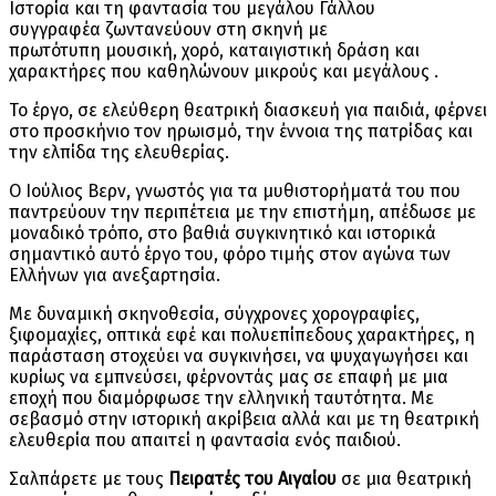
Ιστορία και τη φαντασία του μεγάλου Γάλλου
συγγραφέα ζωντανεύουν στη σκηνή με
πρωτότυπη μουσική, χορό, καταιγιστική δράση και
χαρακτήρες που καθηλώνουν μικρούς και μεγάλους .
Το έργο, σε ελεύθερη θεατρική διασκευή για παιδιά, φέρνει
στο προσκήνιο τον ηρωισμό, την έννοια της πατρίδας και
την ελπίδα της ελευθερίας.
Ο Ιούλιος Βερν, γνωστός για τα μυθιστορήματά του που
παντρεύουν την περιπέτεια με την επιστήμη, απέδωσε με
μοναδικό τρόπο, στο βαθιά συγκινητικό και ιστορικά
σημαντικό αυτό έργο του, φόρο τιμής στον αγώνα των
Ελλήνων για ανεξαρτησία.
Με δυναμική σκηνοθεσία, σύγχρονες χορογραφίες,
ξιφομαχίες, οπτικά εφέ και πολυεπίπεδους χαρακτήρες, η
παράσταση στοχεύει να συγκινήσει, να ψυχαγωγήσει και
κυρίως να εμπνεύσει, φέρνοντάς μας σε επαφή με μια
εποχή που διαμόρφωσε την ελληνική ταυτότητα. Mε
σεβασμό στην ιστορική ακρίβεια αλλά και με τη θεατρική
ελευθερία που απαιτεί η φαντασία ενός παιδιού.
Σαλπάρετε με τους
Πειρατές του Αιγαίου
σε μια θεατρική