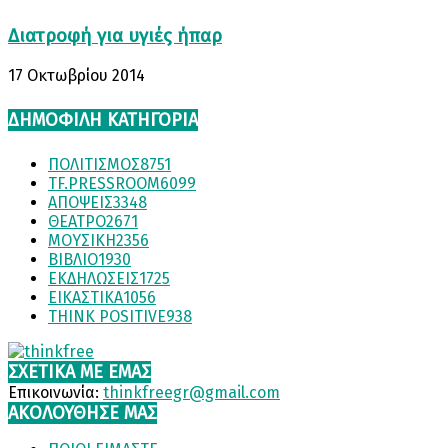
Διατροφή για υγιές ήπαρ
17 Οκτωβρίου 2014
ΔΗΜΟΦΙΛΗ ΚΑΤΗΓΟΡΙΑ
ΠΟΛΙΤΙΣΜΟΣ
8751
TF.PRESSROOM
6099
ΑΠΟΨΕΙΣ
3348
ΘΕΑΤΡΟ
2671
ΜΟΥΣΙΚΗ
2356
ΒΙΒΛΙΟ
1930
ΕΚΔΗΛΩΣΕΙΣ
1725
ΕΙΚΑΣΤΙΚΑ
1056
THINK POSITIVE
938
ΣΧΕΤΙΚΆ ΜΕ ΕΜΆΣ
Επικοινωνία:
thinkfreegr@gmail.com
ΑΚΟΛΟΥΘΗΣΕ ΜΑΣ