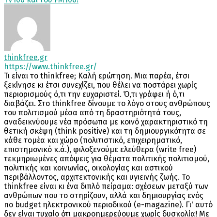
thinkfree.gr
https://www.thinkfree.gr/
Τι είναι το thinkfree; Καλή ερώτηση. Μια παρέα, έτσι
ξεκίνησε κι έτσι συνεχίζει, που θέλει να ποστάρει χωρίς
περιορισμούς ό,τι την ευχαριστεί. Ό,τι γράφει ή ό,τι
διαβάζει. Στο thinkfree δίνουμε το λόγο στους ανθρώπους
του πολιτισμού μέσα από τη δραστηριότητά τους,
αναδεικνύουμε νέα πρόσωπα με κοινό χαρακτηριστικό τη
θετική σκέψη (think positive) και τη δημιουργικότητα σε
κάθε τομέα και χώρο (πολιτιστικό, επιχειρηματικό,
επιστημονικό κ.ά.), φιλοξενούμε ελεύθερα (write free)
τεκμηριωμένες απόψεις για θέματα πολιτικής πολιτισμού,
πολιτικής και κοινωνίας, οικολογίας και αστικού
περιβάλλοντος, αρχιτεκτονικής και υγιεινής ζωής. Το
thinkfree είναι κι ένα διπλό πείραμα: σχέσεων μεταξύ των
ανθρώπων που το στηρίζουν, αλλά και δημιουργίας ενός
no budget ηλεκτρονικού περιοδικού (e-magazine). Γι' αυτό
δεν είναι τυχαίο ότι μακροημερεύουμε χωρίς δυσκολία! Με