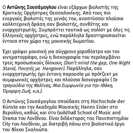
Ο
Αντώνης Σουσάμογλου
είναι εξάρχων βιολιστής της
Κρατικής Ορχήστρας Θεσσαλονίκης. Από τους πιο
ενεργούς βιολιστές της γενιάς του, αναπτύσσει πλούσια
καλλιτεχνική δράση σαν βιολιστής, συνθέτης και
ενορχηστρωτής. Συμπράττει τακτικά ως σολίστ με όλες τις
Ελληνικές ορχήστρες, ενώ παράλληλα δραστηριοποιείται
έντονα στον χώρο της μουσικής δωματίου.
Έχει γράψει μουσική για σύγχρονο χοροθέατρο και τον
κινηματογράφο, ενώ η δισκογραφία του περιλαμβάνει
τρεις προσωπικούς δίσκους
(Don’t mind the gap, One Night
Stand, Ποιητές με Hangover)
. Παράλληλα, σαν
ενορχηστρωτής έχει έντονη παρουσία με πρότζεκτ με
συμφωνικές ορχήστρες και πλούσια δισκογραφία (
Τα
τραγούδια της Μελίνας, Μια Συμφωνία για την Ιθάκη,
Όμορφη Ζωή, κ.α.).
Ο Αντώνης Σουσάμογλου σπούδασε στη Hochschule der
Künste και την Ακαδημία Μουσικής Hanns Eisler στο
Βερολίνο, καθώς και στο Guildhall School of Music and
Drama του Λονδίνου. Είναι διδάκτορας του Πανεπιστημίου
City του Λονδίνου, με διατριβή πάνω στο βιολιστικό έργο
του Νίκου Σκαλκώτα.