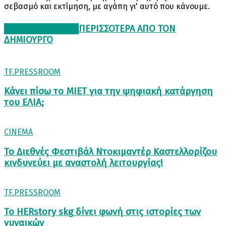
σεβασμό και εκτίμηση, με αγάπη γι' αυτό που κάνουμε.
ΠΑΡΟΜΟΙΑ ΑΡΘΡΑ
ΠΕΡΙΣΣΟΤΕΡΑ ΑΠΟ ΤΟΝ
ΔΗΜΙΟΥΡΓΟ
TF.PRESSROOM
Κάνει πίσω το ΜΙΕΤ για την ψηφιακή κατάργηση
του ΕΛΙΑ;
CINEMA
Το Διεθνές Φεστιβάλ Ντοκιμαντέρ Καστελλορίζου
κινδυνεύει με αναστολή λειτουργίας!
TF.PRESSROOM
Το HERstory skg δίνει φωνή στις ιστορίες των
γυναικών