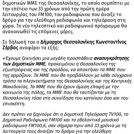
δημοτικών ΜΜΕ της Θεσσαλονίκης, το οποίο συμπίπτει με
την επέτειο των 33 χρόνων από την πρώτη ημέρα
λειτουργίας του FM100, του ραδιοφώνου που άνοιξε το
δρόμο για την ελεύθερη ραδιοφωνία και τηλεόραση στη
χώρα. Το νέο τηλεοπτικό και ραδιοφωνικό πρόγραμμα θα
ανακοινωθεί τις επόμενες μέρες.
Σε δήλωσή του ο
Δήμαρχος Θεσσαλονίκης Κωνσταντίνος
Ζέρβας
αναφέρει τα εξής:
«Έχουμε ξεκινήσει μια μεγάλη προσπάθεια
ανασυγκρότησης
των Δημοτικών ΜΜΕ
, προκειμένου η Θεσσαλονίκη της
εξωστρέφειας και της προόδου, να αποκτήσει τα ΜΜΕ που
της αρμόζουν. Τα ΜΜΕ που θα προβάλλουν με κάθε σύγχρονο
τρόπο τα πλεονεκτήματα της Θεσσαλονίκης και της Κεντρικής
Μακεδονίας. Τα ΜΜΕ που θα έχουν άμεση επαφή με την
κοινωνία της πόλης, τα ΜΜΕ που θα ταυτίζονται με τη
Θεσσαλονίκη τόσο στη συνείδηση του κατοίκου όσο και του
επισκέπτη.
Δεν πρέπει να ξεχνούμε ότι η Δημοτική Τηλεόραση
TV100, το
Δημοτικό Ραδιόφωνο
FM100 και το εθελοντικό μουσικό
ραδιόφωνο
FM100,6, σαν σήμερα πριν από 33 χρόνια με τη
λειτουργία τους άνοιξαν το δρόμο για την ελεύθερη