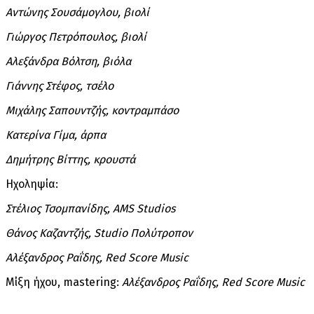
Αντώνης Σουσάμογλου, βιολί
Γιώργος Πετρόπουλος, βιολί
Αλεξάνδρα Βόλτση, βιόλα
Γιάννης Στέφος, τσέλο
Μιχάλης Σαπουντζής, κοντραμπάσο
Κατερίνα Γίμα, άρπα
Δημήτρης Βίττης, κρουστά
Hχοληψία:
Στέλιος Τσομπανίδης, AMS Studios
Θάνος Καζαντζής, Studio Πολύτροπον
Αλέξανδρος Ραΐδης, Red Score Music
Μίξη ήχου, mastering:
Αλέξανδρος
Ραΐδης
, Red Score Music