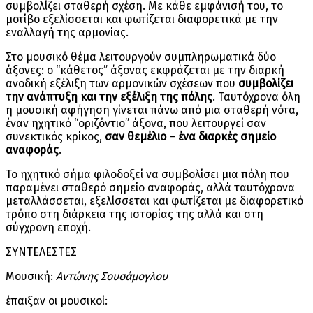
συμβολίζει σταθερή σχέση. Με κάθε εμφάνισή του, το
μοτίβο εξελίσσεται και φωτίζεται διαφορετικά με την
εναλλαγή της αρμονίας.
Στο μουσικό θέμα λειτουργούν συμπληρωματικά δύο
άξονες: ο “κάθετος” άξονας εκφράζεται με την διαρκή
ανοδική εξέλιξη των αρμονικών σχέσεων που
συμβολίζει
την ανάπτυξη και την εξέλιξη της πόλης
. Ταυτόχρονα όλη
η μουσική αφήγηση γίνεται πάνω από μια σταθερή νότα,
έναν ηχητικό “οριζόντιο” άξονα, που λειτουργεί σαν
συνεκτικός κρίκος,
σαν θεμέλιο – ένα διαρκές σημείο
αναφοράς
.
Το ηχητικό σήμα φιλοδοξεί να συμβολίσει μια πόλη που
παραμένει σταθερό σημείο αναφοράς, αλλά ταυτόχρονα
μεταλλάσσεται, εξελίσσεται και φωτίζεται με διαφορετικό
τρόπο στη διάρκεια της ιστορίας της αλλά και στη
σύγχρονη εποχή.
ΣΥΝΤΕΛΕΣΤΕΣ
Μουσική:
Αντώνης Σουσάμογλου
έπαιξαν οι μουσικοί: