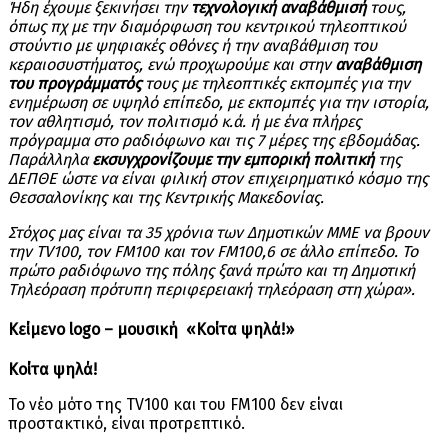
Ήδη έχουμε ξεκινήσει την
τεχνολογική αναβάθμισή
τους,
όπως πχ με την διαμόρφωση του κεντρικού τηλεοπτικού
στούντιο με ψηφιακές οθόνες ή την αναβάθμιση του
κεραιοσυστήματος, ενώ προχωρούμε και στην
αναβάθμιση
του προγράμματός
τους με τηλεοπτικές εκπομπές για την
ενημέρωση σε υψηλό επίπεδο, με εκπομπές για την ιστορία,
τον αθλητισμό, τον πολιτισμό κ.ά. ή με ένα πλήρες
πρόγραμμα στο ραδιόφωνο και τις 7 μέρες της εβδομάδας.
Παράλληλα
εκσυγχρονίζουμε την εμπορική πολιτική
της
ΔΕΠΘΕ ώστε να είναι φιλική στον επιχειρηματικό κόσμο της
Θεσσαλονίκης και της Κεντρικής Μακεδονίας.
Στόχος μας είναι τα 35 χρόνια των Δημοτικών ΜΜΕ να βρουν
την
TV100, τον
FM100 και τον
FM100,6 σε άλλο επίπεδο. Το
πρώτο ραδιόφωνο της πόλης ξανά πρώτο και τη Δημοτική
Τηλεόραση πρότυπη περιφερειακή τηλεόραση στη χώρα».
Κείμενο
logo
– μουσική
«Κοίτα ψηλά!»
Κοίτα ψηλά!
Το νέο μότο της TV100 και του FM100 δεν είναι
προστακτικό, είναι προτρεπτικό.