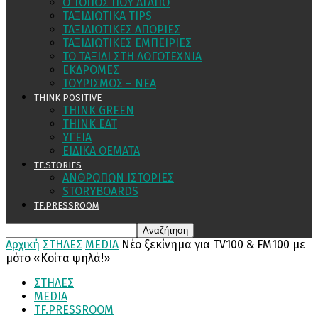
Ο ΤΟΠΟΣ ΠΟΥ ΑΓΑΠΩ
ΤΑΞΙΔΙΩΤΙΚΑ TIPS
ΤΑΞΙΔΙΩΤΙΚΕΣ ΑΠΟΡΙΕΣ
ΤΑΞΙΔΙΩΤΙΚΕΣ ΕΜΠΕΙΡΙΕΣ
ΤΟ ΤΑΞΙΔΙ ΣΤΗ ΛΟΓΟΤΕΧΝΙΑ
ΕΚΔΡΟΜΕΣ
ΤΟΥΡΙΣΜΟΣ – ΝΕΑ
THINK POSITIVE
THINK GREEN
THINK EAT
ΥΓΕΙΑ
ΕΙΔΙΚΑ ΘΕΜΑΤΑ
TF.STORIES
ΑΝΘΡΩΠΩΝ ΙΣΤΟΡΙΕΣ
STORYBOARDS
TF.PRESSROOM
Αρχική
ΣΤΗΛΕΣ
MEDIA
Νέο ξεκίνημα για TV100 & FM100 με
μότο «Κοίτα ψηλά!»
ΣΤΗΛΕΣ
MEDIA
TF.PRESSROOM