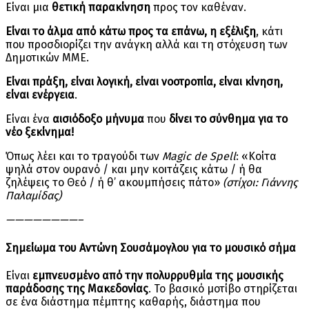
Είναι μια
θετική παρακίνηση
προς τον καθέναν.
Είναι το άλμα από κάτω προς τα επάνω, η εξέλιξη
, κάτι
που προσδιορίζει την ανάγκη αλλά και τη στόχευση των
Δημοτικών ΜΜΕ.
Είναι πράξη, είναι λογική, είναι νοοτροπία, είναι κίνηση,
είναι ενέργεια
.
Είναι ένα
αισιόδοξο μήνυμα
που
δίνει το σύνθημα για το
νέο ξεκίνημα!
Όπως λέει και το τραγούδι των
Magic de Spell
: «Κοίτα
ψηλά στον ουρανό / και μην κοιτάζεις κάτω / ή θα
ζηλέψεις το Θεό / ή θ’ ακουμπήσεις πάτο»
(στίχοι: Γιάννης
Παλαμίδας)
————————–
Σημείωμα του Αντώνη Σουσάμογλου για το μουσικό σήμα
Είναι
εμπνευσμένο από την πολυρρυθμία της μουσικής
παράδοσης της Μακεδονίας
. Το βασικό μοτίβο στηρίζεται
σε ένα διάστημα πέμπτης καθαρής, διάστημα που