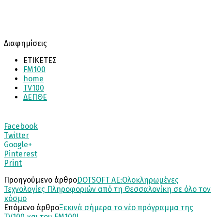
Διαφημίσεις
ΕΤΙΚΕΤΕΣ
FM100
home
TV100
ΔΕΠΘΕ
Facebook
Twitter
Google+
Pinterest
Print
Προηγούμενο άρθρο
DOTSOFT AE:Ολοκληρωμένες
Τεχνολογίες Πληροφοριών από τη Θεσσαλονίκη σε όλο τον
κόσμο
Επόμενο άρθρο
Ξεκινά σήμερα το νέο πρόγραμμα της
TV100 και του FM100!